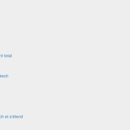
t total
akech
ch et s’étend