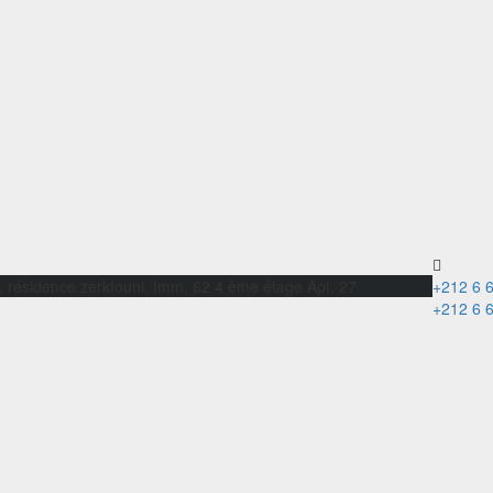
ème
, résidence zerktouni, Imm. 62 4
étage Apte. 27 Marrakech
+212 6 
+212 6 