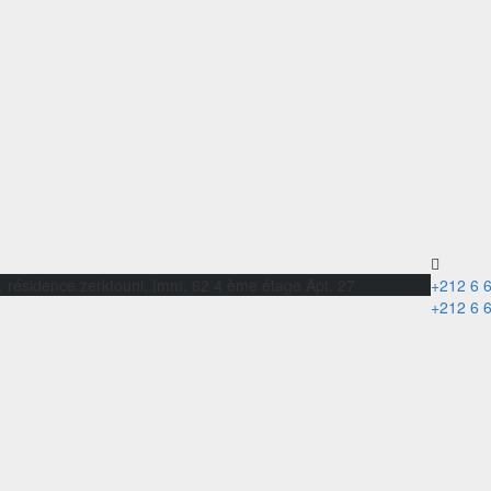
ème
, résidence zerktouni, Imm. 62 4
étage Apte. 27 Marrakech
+212 6 
+212 6 